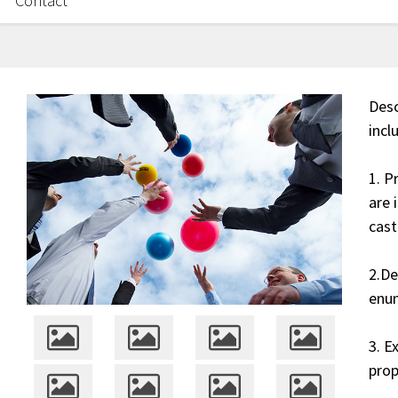
Contact
Desc
incl
1. P
are 
cast
2.De
enum
3. E
prop