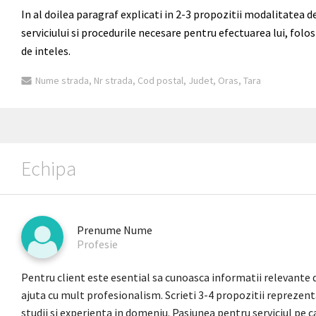
In al doilea paragraf explicati in 2-3 propozitii modalitatea d
serviciului si procedurile necesare pentru efectuarea lui, folo
de inteles.
Nume strada, Nr strada, Cod postal, Judet, Oras, Tara
Echipa
Prenume Nume
Profesie
Pentru client este esential sa cunoasca informatii relevante d
ajuta cu mult profesionalism. Scrieti 3-4 propozitii reprezen
studii si experienta in domeniu. Pasiunea pentru serviciul pe ca